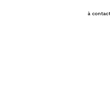
Pour plus d’i
pas
à contac