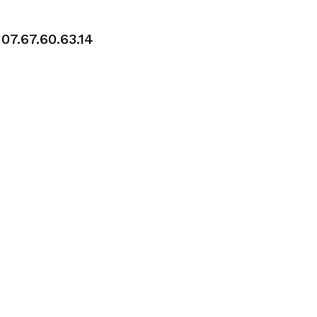
ise, n’hésitez
u
07.67.60.63.14