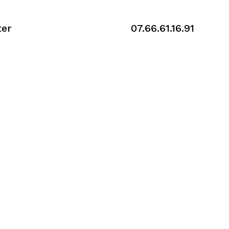
nformations sur la gestion juridique d’entrepr
ter
FD Gestion-Conseil au
07.66.61.16.91
ou a